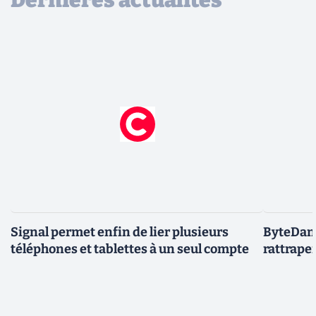
Signal permet enfin de lier plusieurs
ByteDanc
téléphones et tablettes à un seul compte
rattrape