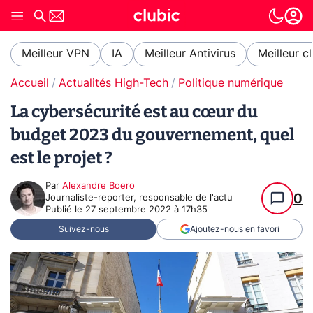
Meilleur VPN
IA
Meilleur Antivirus
Meilleur c
Accueil
Actualités High-Tech
Politique numérique
La cybersécurité est au cœur du
budget 2023 du gouvernement, quel
est le projet ?
Par
Alexandre Boero
0
Journaliste-reporter, responsable de l'actu
Publié le
27 septembre 2022 à 17h35
Suivez-nous
Ajoutez-nous en favori