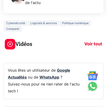
de l'actu
Cybersécurité
Logiciels & services
Politique numérique
Comparer
5 générations de
Ce que vous n
jeux dans la
savez sur la
Vidéos
prochaine Xbox !
navigation pri
Voir tout
Vous êtes un utilisateur de
Google
Actualités
ou de
WhatsApp
?
Suivez-nous pour ne rien rater de l'actu
tech !