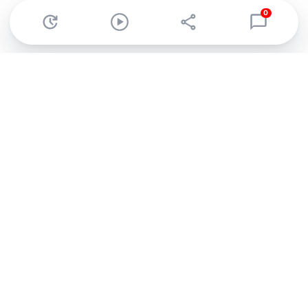
0
Abonnez-vous à notre newsletter !
Recevez un résumé quotidien de l'actu technologique.
S'inscrire
En cliquant sur s'inscrire, j’accepte de recevoir par email des
informations, actualités et offres commerciales de Clubic.
Conformément au RGPD, vous pouvez retirer votre consentement
à tout moment en cliquant sur le lien de désinscription présent
dans chaque email. Pour en savoir plus sur la gestion de vos
données, consultez notre
Politique de confidentialité