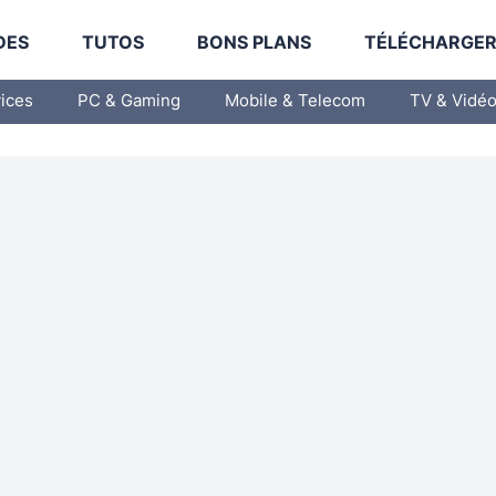
DES
TUTOS
BONS PLANS
TÉLÉCHARGE
vices
PC & Gaming
Mobile & Telecom
TV & Vidé