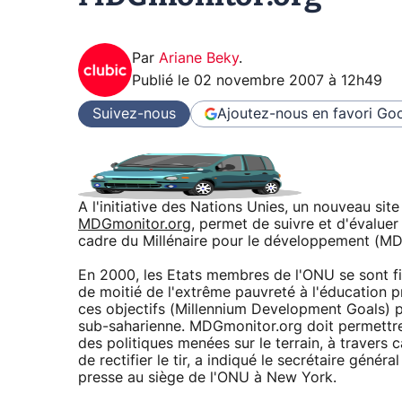
Par
Ariane Beky
.
Publié le
02 novembre 2007 à 12h49
Suivez-nous
Ajoutez-nous en favori
Goo
A l'initiative des Nations Unies, un nouveau sit
MDGmonitor.org
, permet de suivre et d'évaluer
cadre du Millénaire pour le développement (MD
En 2000, les Etats membres de l'ONU se sont fixé
de moitié de l'extrême pauvreté à l'éducation pr
ces objectifs (Millennium Development Goals) 
sub-saharienne. MDGmonitor.org doit permettre 
des politiques menées sur le terrain, à travers c
de rectifier le tir, a indiqué le secrétaire géné
presse au siège de l'ONU à New York.