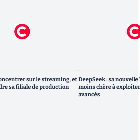
oncentrer sur le streaming, et
DeepSeek : sa nouvelle I
re sa filiale de production
moins chère à exploite
avancés