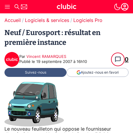
Accueil
Logiciels & services
Logiciels Pro
Neuf / Eurosport : résultat en
première instance
Par
Vincent RAMARQUES
0
Publié le
19 septembre 2007 à 16h10
Suivez-nous
Ajoutez-nous en favori
Le nouveau feuilleton qui oppose le fournisseur