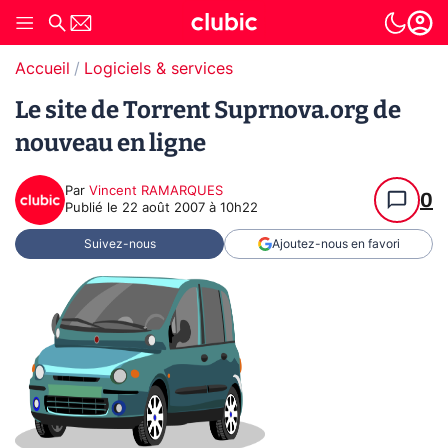
Accueil
Logiciels & services
Le site de Torrent Suprnova.org de
nouveau en ligne
Par
Vincent RAMARQUES
0
Publié le
22 août 2007 à 10h22
Suivez-nous
Ajoutez-nous en favori