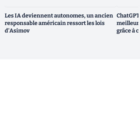
Les IA deviennent autonomes, un ancien
ChatGPT-
responsable américain ressort les lois
meilleur
d'Asimov
grâce à c