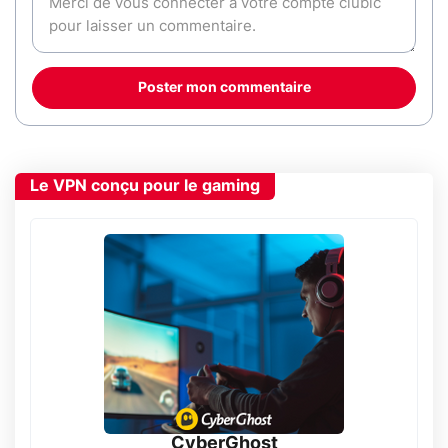
Poster mon commentaire
Le VPN conçu pour le gaming
CyberGhost