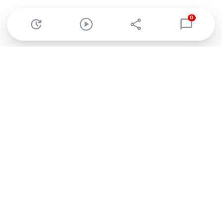
0
Abonnez-vous à notre newsletter !
Recevez un résumé quotidien de l'actu technologique.
S'inscrire
En cliquant sur s'inscrire, j’accepte de recevoir par email des
informations, actualités et offres commerciales de Clubic.
Conformément au RGPD, vous pouvez retirer votre consentement
à tout moment en cliquant sur le lien de désinscription présent
dans chaque email. Pour en savoir plus sur la gestion de vos
données, consultez notre
Politique de confidentialité