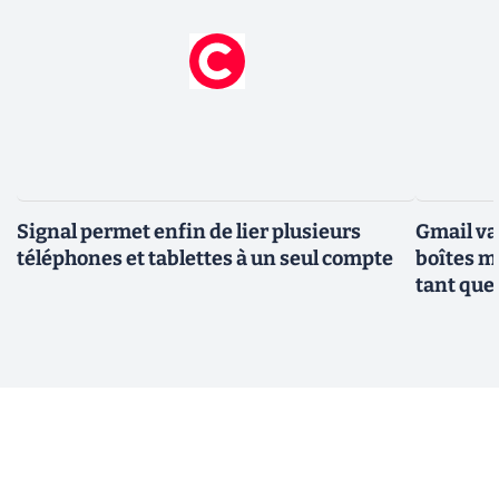
Signal permet enfin de lier plusieurs
Gmail va
téléphones et tablettes à un seul compte
boîtes m
tant que