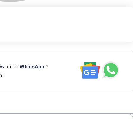
és
ou de
WhatsApp
?
h !