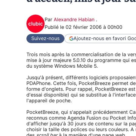
Par
Alexandre Habian
.
Publié le
02 février 2006 à 00h00
Suivez-nous
Ajoutez-nous en favori
Goo
Trois mois après la commercialisation de la vers
mise à jour majeure 5.0.10 du programme qui est
du système Windows Mobile 5.
Jusqu'à présent, différents logiciels proposaie
PDAPhone. Cette fois, PocketBreeze permet de l
forme d'onglets. Pour rappel, PocketBreeze est
d'essai disponible) qui se substitue à l'interfa
l'appareil de poche.
PocketBreeze, qui s'appelait précédemment Cale
reconnus comme Agenda Fusion ou Pocket Infor
d'afficher jusqu'à 30 jours de contenu sur la pa
choisir la taille des polices ou leurs couleurs. 
des
scroll bar
à la manière d'une page web.