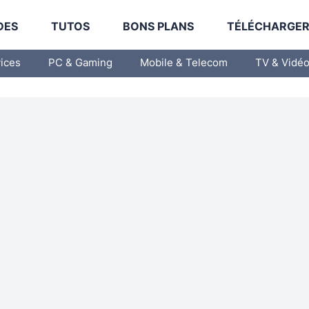
DES
TUTOS
BONS PLANS
TÉLÉCHARGE
vices
PC & Gaming
Mobile & Telecom
TV & Vidé