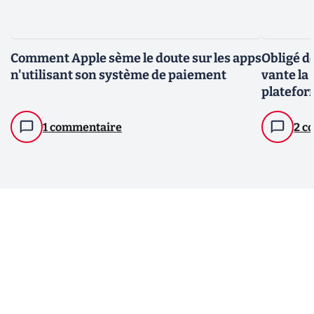
Comment Apple sème le doute sur les apps
Obligé de
n'utilisant son système de paiement
vante la 
platefor
des apps
1 commentaire
2 c