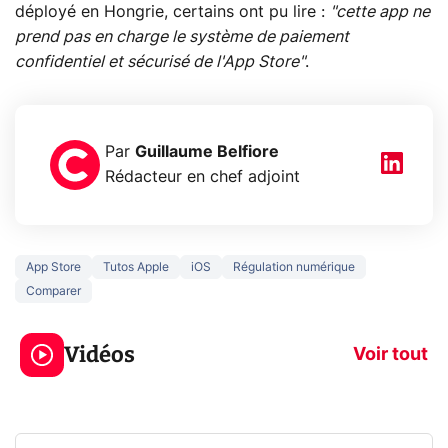
déployé en Hongrie, certains ont pu lire :
"cette app ne
prend pas en charge le système de paiement
confidentiel et sécurisé de l'App Store"
.
Par
Guillaume Belfiore
Rédacteur en chef adjoint
App Store
Tutos Apple
iOS
Régulation numérique
Comparer
3 écrans en 1 pour
5 générations
319€ ? Voici L'AOC
jeux dans la
Vidéos
CQ32G4ZA !
prochaine Xbo
Voir tout