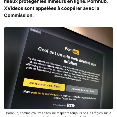
mieux protéger les mineurs en ligne. Pornhub,
XVideos sont appelées à coopérer avec la
Commission.
Pornhub, comme d'autres sites, ne respecte toujours pas les règles sur la