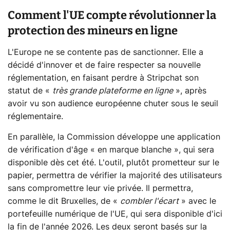
Comment l'UE compte révolutionner la
protection des mineurs en ligne
L'Europe ne se contente pas de sanctionner. Elle a
décidé d'innover et de faire respecter sa nouvelle
réglementation, en faisant perdre à Stripchat son
statut de «
très grande plateforme en ligne
», après
avoir vu son audience européenne chuter sous le seuil
réglementaire.
En parallèle, la Commission développe une application
de vérification d'âge « en marque blanche », qui sera
disponible dès cet été. L'outil, plutôt prometteur sur le
papier, permettra de vérifier la majorité des utilisateurs
sans compromettre leur vie privée. Il permettra,
comme le dit Bruxelles, de «
combler l'écart
» avec le
portefeuille numérique de l'UE, qui sera disponible d'ici
la fin de l'année 2026. Les deux seront basés sur la