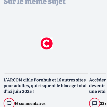
Sur le même sujet
L'ARCOM cible Pornhub et 16 autres sites
Accéder 
pour adultes, qui risquent le blocage total
devenir 
d'ici juin 2025 !
une vraie
16 commentaires
33 