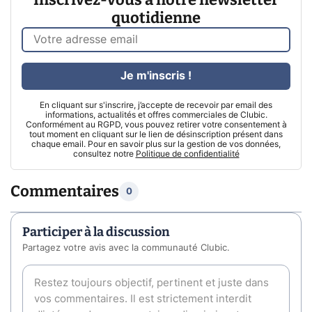
quotidienne
Je m'inscris !
En cliquant sur s'inscrire, j’accepte de recevoir par email des
informations, actualités et offres commerciales de Clubic.
Conformément au RGPD, vous pouvez retirer votre consentement à
tout moment en cliquant sur le lien de désinscription présent dans
chaque email. Pour en savoir plus sur la gestion de vos données,
consultez notre
Politique de confidentialité
Commentaires
0
Participer à la discussion
Partagez votre avis avec la communauté Clubic.