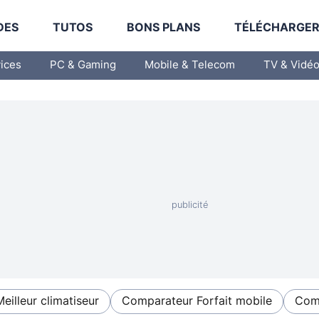
DES
TUTOS
BONS PLANS
TÉLÉCHARGE
vices
PC & Gaming
Mobile & Telecom
TV & Vidé
Meilleur climatiseur
Comparateur Forfait mobile
Comp