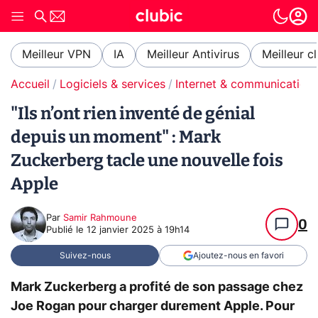
Meilleur VPN
IA
Meilleur Antivirus
Meilleur c
Accueil
Logiciels & services
Internet & communication
"Ils n’ont rien inventé de génial
depuis un moment" : Mark
Zuckerberg tacle une nouvelle fois
Apple
Par
Samir Rahmoune
0
Publié le
12 janvier 2025 à 19h14
Suivez-nous
Ajoutez-nous en favori
Mark Zuckerberg a profité de son passage chez
Joe Rogan pour charger durement Apple. Pour