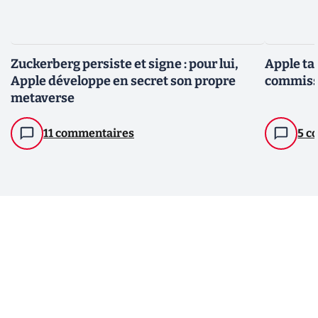
Zuckerberg persiste et signe : pour lui,
Apple ta
Apple développe en secret son propre
commissi
metaverse
11 commentaires
5 c