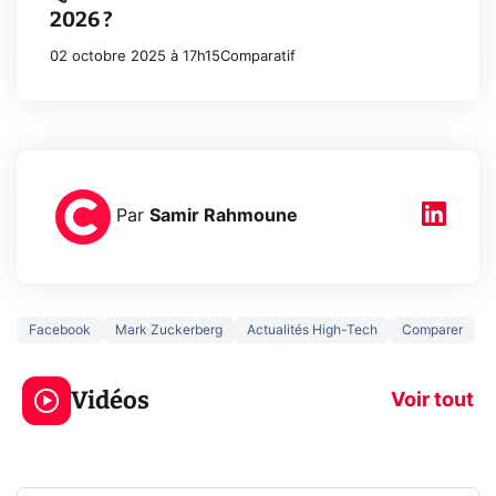
2026 ?
02 octobre 2025 à 17h15
Comparatif
Par
Samir Rahmoune
Facebook
Mark Zuckerberg
Actualités High-Tech
Comparer
3 écrans en 1 pour
5 générations
319€ ? Voici L'AOC
jeux dans la
Vidéos
CQ32G4ZA !
prochaine Xbo
Voir tout