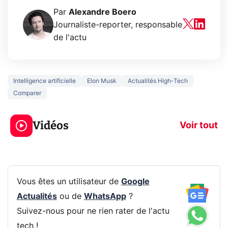
Par
Alexandre Boero
Journaliste-reporter, responsable
de l'actu
Intelligence artificielle
Elon Musk
Actualités High-Tech
Comparer
5 générations de
Ce que vous n
jeux dans la
savez sur la
Vidéos
prochaine Xbox !
navigation pri
Voir tout
Vous êtes un utilisateur de
Google
Actualités
ou de
WhatsApp
?
Suivez-nous pour ne rien rater de l'actu
tech !