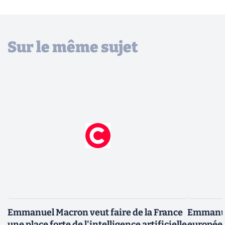
Sur le même sujet
Emmanuel Macron veut faire de la France
Emmanue
une place forte de l'intelligence artificielle
européen 