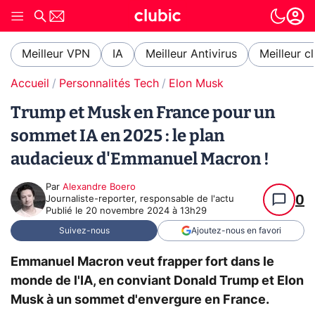
Meilleur VPN
IA
Meilleur Antivirus
Meilleur c
Accueil
Personnalités Tech
Elon Musk
Trump et Musk en France pour un
sommet IA en 2025 : le plan
audacieux d'Emmanuel Macron !
Par
Alexandre Boero
0
Journaliste-reporter, responsable de l'actu
Publié le
20 novembre 2024 à 13h29
Suivez-nous
Ajoutez-nous en favori
Emmanuel Macron veut frapper fort dans le
monde de l'IA, en conviant Donald Trump et Elon
Musk à un sommet d'envergure en France.