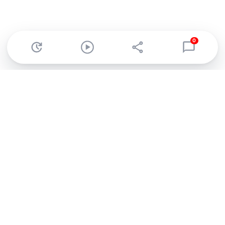
0
Abonnez-vous à notre newsletter !
Recevez un résumé quotidien de l'actu technologique.
S'inscrire
En cliquant sur s'inscrire, j’accepte de recevoir par email des
informations, actualités et offres commerciales de Clubic.
Conformément au RGPD, vous pouvez retirer votre consentement
à tout moment en cliquant sur le lien de désinscription présent
dans chaque email. Pour en savoir plus sur la gestion de vos