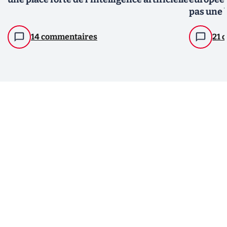
pas une 
14 commentaires
21 