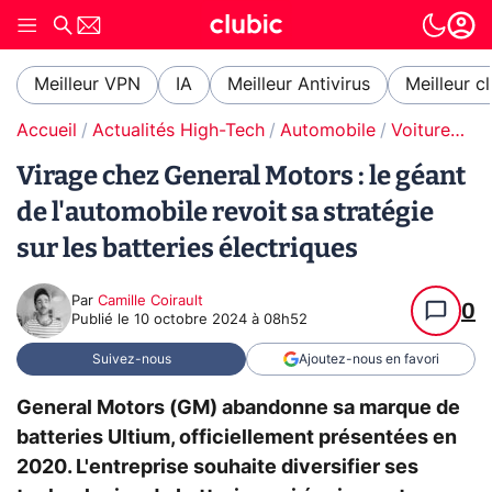
Meilleur VPN
IA
Meilleur Antivirus
Meilleur c
Accueil
Actualités High-Tech
Automobile
Voitures électriques
Virage chez General Motors : le géant
de l'automobile revoit sa stratégie
sur les batteries électriques
Par
Camille Coirault
0
Publié le
10 octobre 2024 à 08h52
Suivez-nous
Ajoutez-nous en favori
General Motors (GM) abandonne sa marque de
batteries Ultium, officiellement présentées en
2020. L'entreprise souhaite diversifier ses