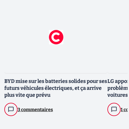
BYD mise sur les batteries solides pour ses
LG appor
futurs véhicules électriques, et ça arrive
problème
plus vite que prévu
voitures
3 commentaires
1 c