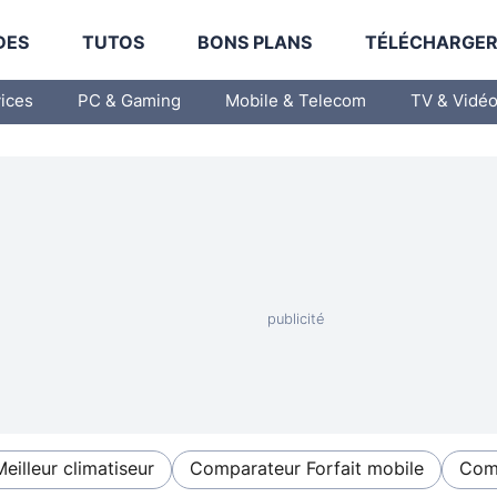
DES
TUTOS
BONS PLANS
TÉLÉCHARGE
vices
PC & Gaming
Mobile & Telecom
TV & Vidé
Meilleur climatiseur
Comparateur Forfait mobile
Comp