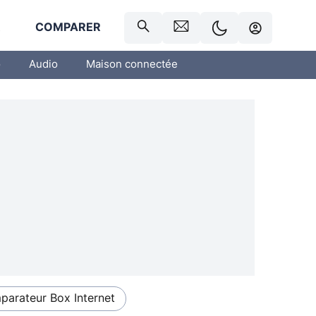
R
COMPARER
o
Audio
Maison connectée
arateur Box Internet