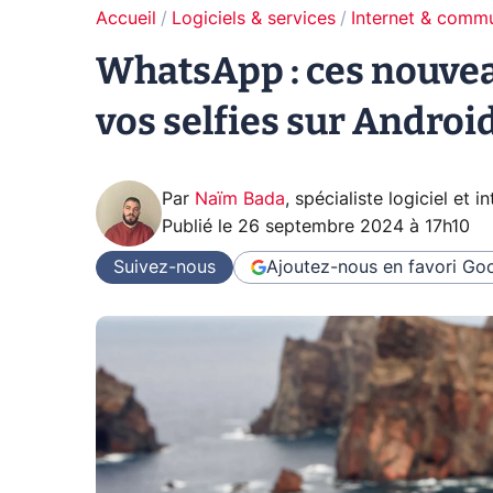
Accueil
Logiciels & services
Internet & comm
WhatsApp : ces nouveau
vos selfies sur Androi
Par
Naïm Bada
,
spécialiste logiciel et in
Publié le
26 septembre 2024 à 17h10
Suivez-nous
Ajoutez-nous en favori
Goo