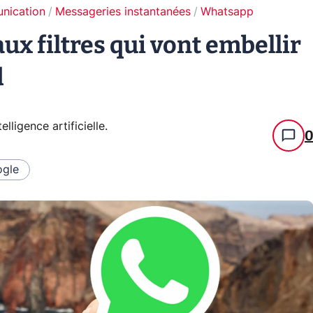
unication
Messageries instantanées
Whatsapp
x filtres qui vont embellir
d
telligence artificielle
.
gle