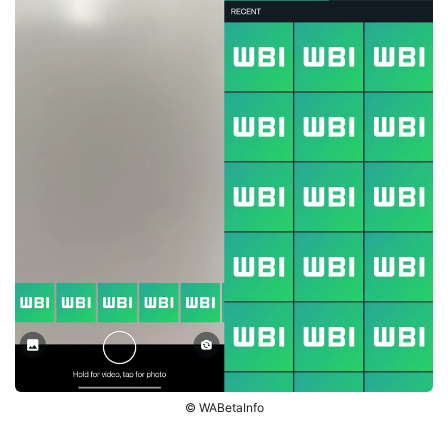
© WABetaInfo