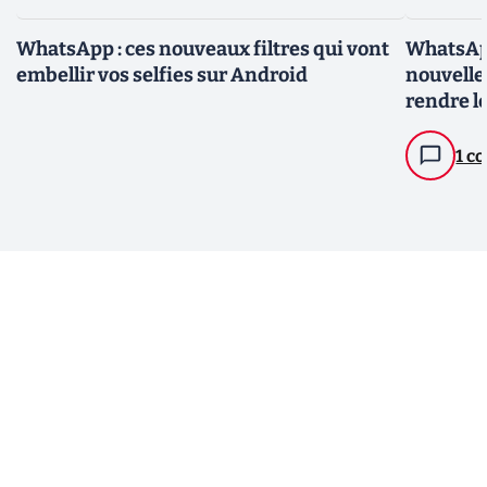
WhatsApp : ces nouveaux filtres qui vont
WhatsAp
embellir vos selfies sur Android
nouvelle
rendre l
« fun »
1 c