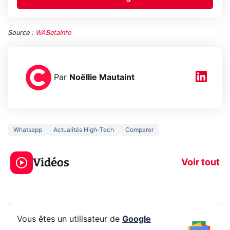
Source :
WABetaInfo
Par
Noëllie Mautaint
Whatsapp
Actualités High-Tech
Comparer
3 écrans en 1 pour
5 générations
319€ ? Voici L'AOC
jeux dans la
Vidéos
CQ32G4ZA !
prochaine Xbo
Voir tout
Vous êtes un utilisateur de
Google