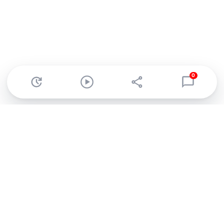
0
Abonnez-vous à notre newsletter !
Recevez un résumé quotidien de l'actu technologique.
S'inscrire
En cliquant sur s'inscrire, j’accepte de recevoir par email des
informations, actualités et offres commerciales de Clubic.