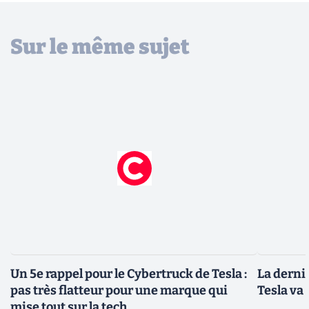
Sur le même sujet
Un 5e rappel pour le Cybertruck de Tesla :
La derniè
pas très flatteur pour une marque qui
Tesla va 
mise tout sur la tech