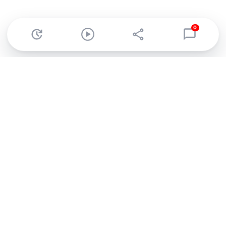
0
Abonnez-vous à notre newsletter !
Recevez un résumé quotidien de l'actu technologique.
S'inscrire
En cliquant sur s'inscrire, j’accepte de recevoir par email des
informations, actualités et offres commerciales de Clubic.
Conformément au RGPD, vous pouvez retirer votre consentement
à tout moment en cliquant sur le lien de désinscription présent
dans chaque email. Pour en savoir plus sur la gestion de vos
données, consultez notre
Politique de confidentialité