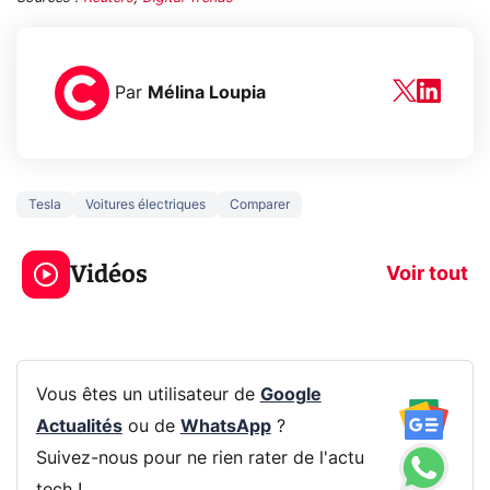
Par
Mélina Loupia
Tesla
Voitures électriques
Comparer
3 écrans en 1 pour
5 générations
319€ ? Voici L'AOC
jeux dans la
Vidéos
CQ32G4ZA !
prochaine Xbo
Voir tout
Vous êtes un utilisateur de
Google
Actualités
ou de
WhatsApp
?
Suivez-nous pour ne rien rater de l'actu