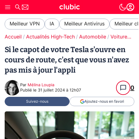
Meilleur VPN
IA
Meilleur Antivirus
Meilleur c
Accueil
Actualités High-Tech
Automobile
Voitures électriques
Si le capot de votre Tesla s'ouvre en
cours de route, c'est que vous n'avez
pas mis à jour l'appli
Par
Mélina Loupia
0
Publié le
31 juillet 2024 à 12h07
Suivez-nous
Ajoutez-nous en favori