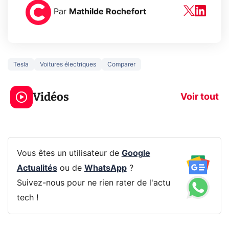
Par
Mathilde Rochefort
Tesla
Voitures électriques
Comparer
5 générations de
Ce que vous n
jeux dans la
savez sur la
Vidéos
prochaine Xbox !
navigation pri
Voir tout
Vous êtes un utilisateur de
Google
Actualités
ou de
WhatsApp
?
Suivez-nous pour ne rien rater de l'actu
tech !