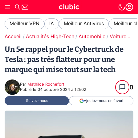
Meilleur VPN
IA
Meilleur Antivirus
Meilleur c
Accueil
Actualités High-Tech
Automobile
Voitures électriques
Un 5e rappel pour le Cybertruck de
Tesla : pas très flatteur pour une
marque qui mise tout sur la tech
Par
Mathilde Rochefort
0
Publié le
04 octobre 2024 à 12h02
Suivez-nous
Ajoutez-nous en favori