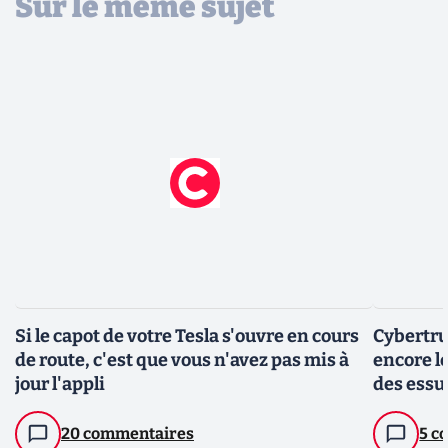
Sur le même sujet
Si le capot de votre Tesla s'ouvre en cours
Cybertru
de route, c'est que vous n'avez pas mis à
encore le
jour l'appli
des essu
20 commentaires
5 c