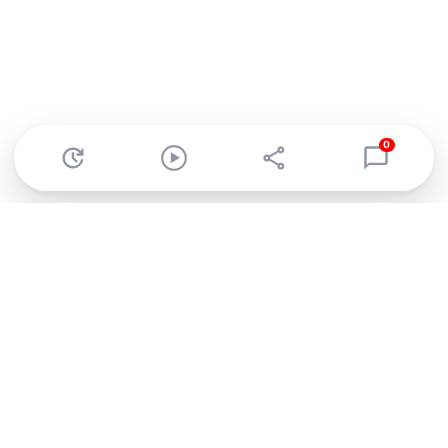
0
Abonnez-vous à notre newsletter !
Recevez un résumé quotidien de l'actu technologique.
S'inscrire
En cliquant sur s'inscrire, j’accepte de recevoir par email des
informations, actualités et offres commerciales de Clubic.