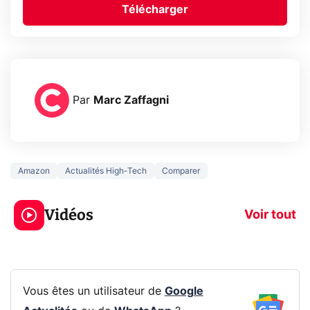
Télécharger
Par
Marc Zaffagni
Amazon
Actualités High-Tech
Comparer
3 écrans en 1 pour
5 générations
319€ ? Voici L'AOC
jeux dans la
Vidéos
CQ32G4ZA !
prochaine Xbo
Voir tout
Vous êtes un utilisateur de
Google