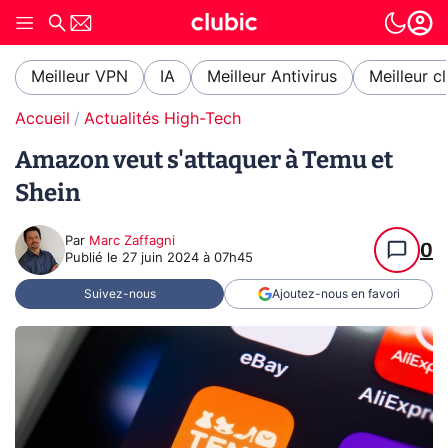
Meilleur VPN
IA
Meilleur Antivirus
Meilleur c
Accueil
Actualités High-Tech
Amazon veut s'attaquer à Temu et
Shein
Par
Marc Zaffagni
0
Publié le
27 juin 2024 à 07h45
Suivez-nous
Ajoutez-nous en favori