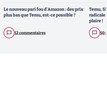
Le nouveau pari fou d'Amazon : des prix
Temu, Sh
plus bas que Temu, est-ce possible ?
radicale 
plaire !
12 commentaires
50 