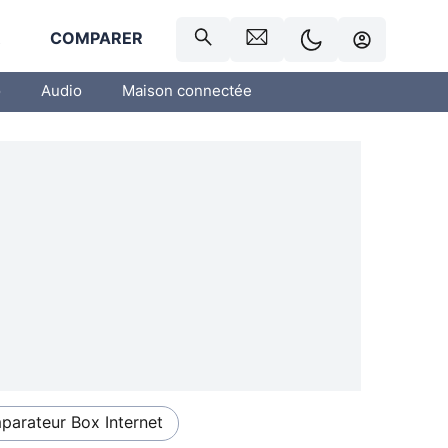
R
COMPARER
o
Audio
Maison connectée
arateur Box Internet