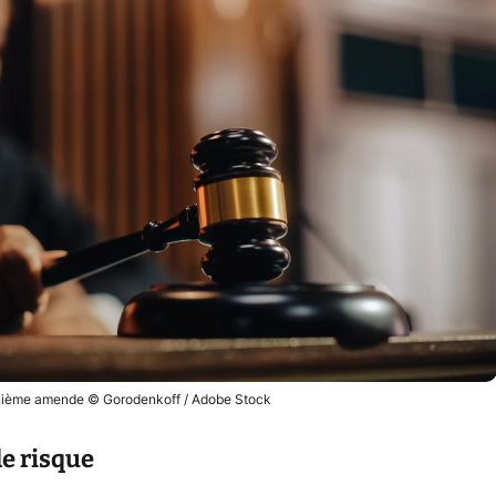
énième amende © Gorodenkoff / Adobe Stock
de risque