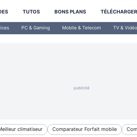
DES
TUTOS
BONS PLANS
TÉLÉCHARGE
vices
PC & Gaming
Mobile & Telecom
TV & Vidé
Meilleur climatiseur
Comparateur Forfait mobile
Comp