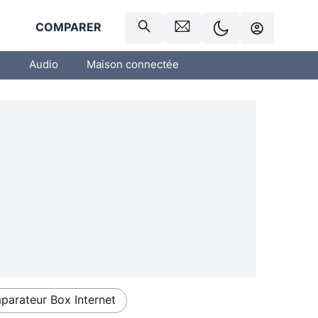
R
COMPARER
o
Audio
Maison connectée
arateur Box Internet