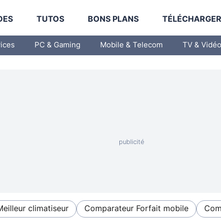
DES
TUTOS
BONS PLANS
TÉLÉCHARGE
vices
PC & Gaming
Mobile & Telecom
TV & Vidé
Meilleur climatiseur
Comparateur Forfait mobile
Comp