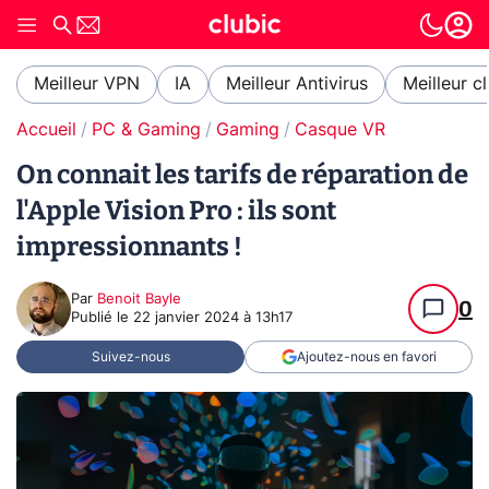
Meilleur VPN
IA
Meilleur Antivirus
Meilleur c
Accueil
PC & Gaming
Gaming
Casque VR
On connait les tarifs de réparation de
l'Apple Vision Pro : ils sont
impressionnants !
Par
Benoit Bayle
0
Publié le
22 janvier 2024 à 13h17
Suivez-nous
Ajoutez-nous en favori