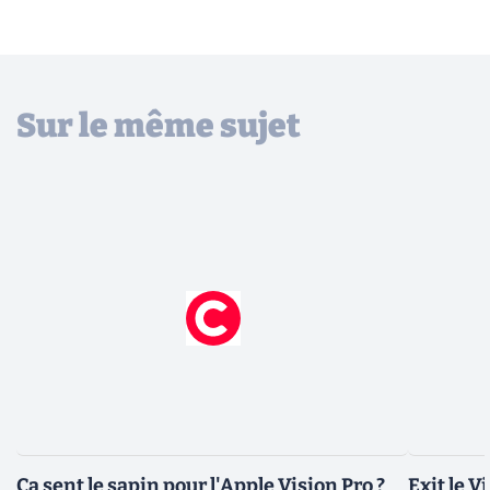
Sur le même sujet
Ça sent le sapin pour l'Apple Vision Pro ?
Exit le V