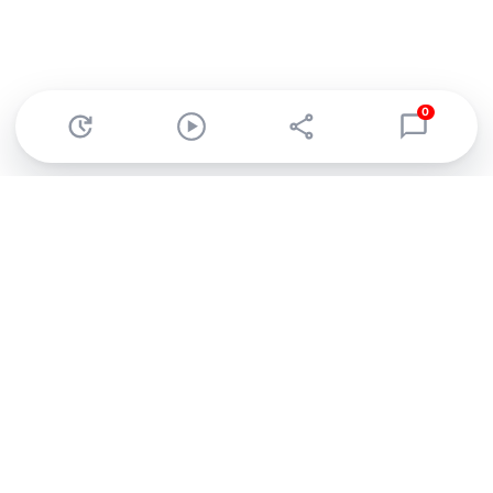
0
Abonnez-vous à notre newsletter !
Recevez un résumé quotidien de l'actu technologique.
S'inscrire
En cliquant sur s'inscrire, j’accepte de recevoir par email des
informations, actualités et offres commerciales de Clubic.
Conformément au RGPD, vous pouvez retirer votre consentement
à tout moment en cliquant sur le lien de désinscription présent