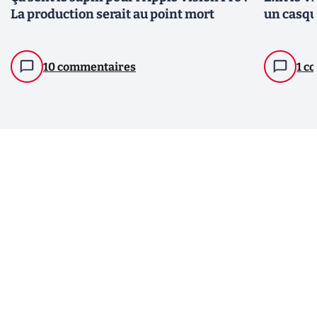
La production serait au point mort
un casqu
10 commentaires
1 c