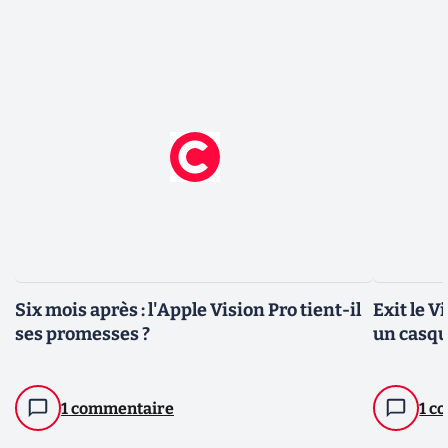
Six mois après : l'Apple Vision Pro tient-il
Exit le V
ses promesses ?
un casqu
1 commentaire
1 c