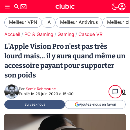
Meilleur VPN
IA
Meilleur Antivirus
Meilleur c
Accueil
PC & Gaming
Gaming
Casque VR
L'Apple Vision Pro n'est pas très
lourd mais… il y aura quand même un
accessoire payant pour supporter
son poids
Par
Samir Rahmoune
0
Publié le
26 juin 2023 à 15h00
Suivez-nous
Ajoutez-nous en favori