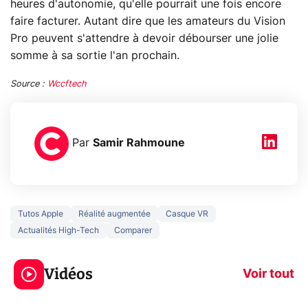
heures d'autonomie, qu'elle pourrait une fois encore
faire facturer. Autant dire que les amateurs du Vision
Pro peuvent s'attendre à devoir débourser une jolie
somme à sa sortie l'an prochain.
Source :
Wccftech
Par
Samir Rahmoune
Tutos Apple
Réalité augmentée
Casque VR
Actualités High-Tech
Comparer
3 écrans en 1 pour
5 générations
319€ ? Voici L'AOC
jeux dans la
Vidéos
CQ32G4ZA !
prochaine Xbo
Voir tout