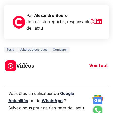
Par
Alexandre Boero
Journaliste-reporter, responsable
de l'actu
Tesla
Voitures électriques
Comparer
3 écrans en 1 pour
5 générations
319€ ? Voici L'AOC
jeux dans la
Vidéos
CQ32G4ZA !
prochaine Xbo
Voir tout
Vous êtes un utilisateur de
Google
Actualités
ou de
WhatsApp
?
Suivez-nous pour ne rien rater de l'actu