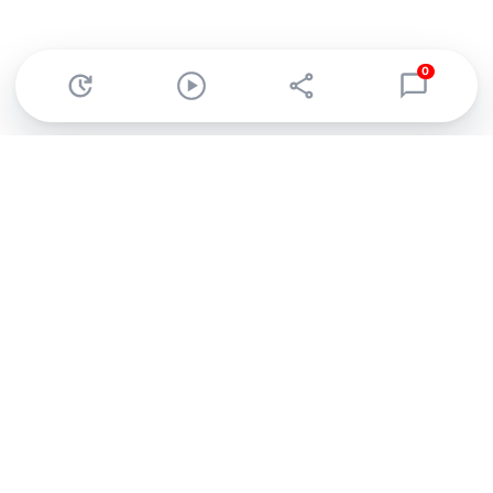
0
Abonnez-vous à notre newsletter !
Recevez un résumé quotidien de l'actu technologique.
S'inscrire
En cliquant sur s'inscrire, j’accepte de recevoir par email des
informations, actualités et offres commerciales de Clubic.
Conformément au RGPD, vous pouvez retirer votre consentement
à tout moment en cliquant sur le lien de désinscription présent
dans chaque email. Pour en savoir plus sur la gestion de vos
données, consultez notre
Politique de confidentialité