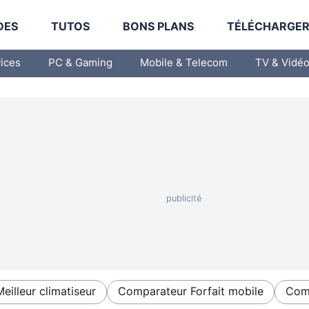
DES
TUTOS
BONS PLANS
TÉLÉCHARGE
vices
PC & Gaming
Mobile & Telecom
TV & Vidé
Meilleur climatiseur
Comparateur Forfait mobile
Comp