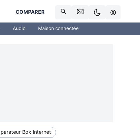
R
COMPARER
o
Audio
Maison connectée
arateur Box Internet