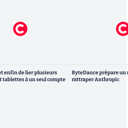
 enfin de lier plusieurs
ByteDance prépare un 
t tablettes à un seul compte
rattraper Anthropic