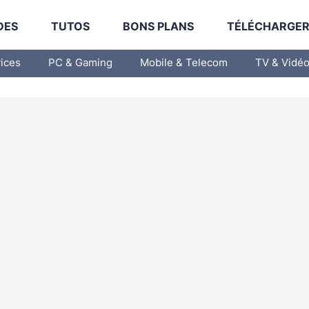
DES
TUTOS
BONS PLANS
TÉLÉCHARGE
vices
PC & Gaming
Mobile & Telecom
TV & Vidé