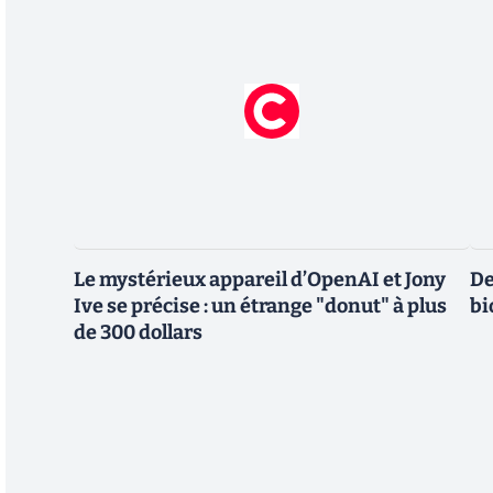
Le mystérieux appareil d’OpenAI et Jony
De
Ive se précise : un étrange "donut" à plus
bi
de 300 dollars