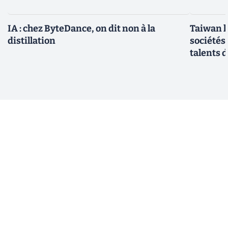
IA : chez ByteDance, on dit non à la
Taiwan l
distillation
sociétés
talents d