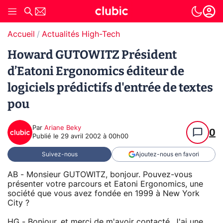
Accueil
Actualités High-Tech
Howard GUTOWITZ Président
d’Eatoni Ergonomics éditeur de
logiciels prédictifs d'entrée de textes
pou
Par
Ariane Beky
0
Publié le
29 avril 2002 à 00h00
Suivez-nous
Ajoutez-nous en favori
AB - Monsieur GUTOWITZ, bonjour. Pouvez-vous
présenter votre parcours et Eatoni Ergonomics, une
société que vous avez fondée en 1999 à New York
City ?
HG - Bonjour, et merci de m'avoir contacté. J'ai une