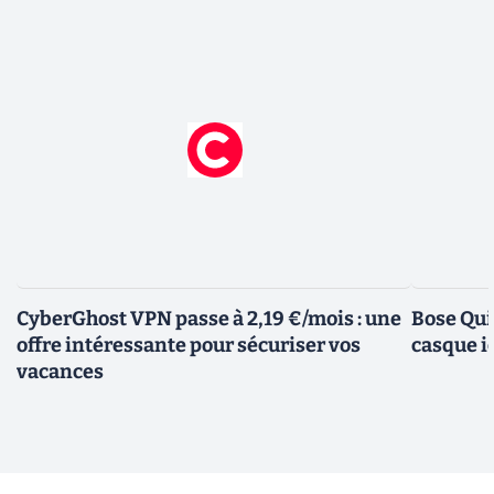
CyberGhost VPN passe à 2,19 €/mois : une
Bose Qui
offre intéressante pour sécuriser vos
casque i
vacances