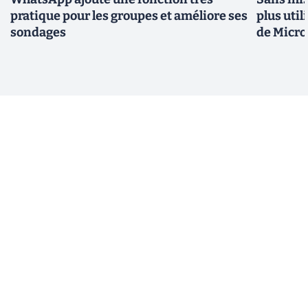
pratique pour les groupes et améliore ses
plus util
sondages
de Micro