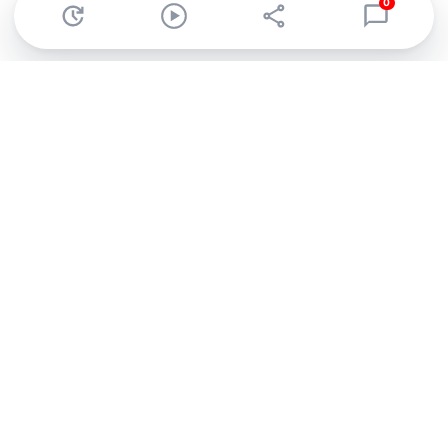
0
Abonnez-vous à notre newsletter !
Recevez un résumé quotidien de l'actu technologique.
S'inscrire
En cliquant sur s'inscrire, j’accepte de recevoir par email des
informations, actualités et offres commerciales de Clubic.
Conformément au RGPD, vous pouvez retirer votre consentement
à tout moment en cliquant sur le lien de désinscription présent
dans chaque email. Pour en savoir plus sur la gestion de vos
données, consultez notre
Politique de confidentialité