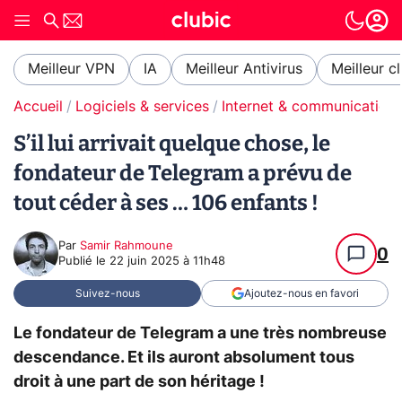
Meilleur VPN
IA
Meilleur Antivirus
Meilleur c
Accueil
Logiciels & services
Internet & communication
S’il lui arrivait quelque chose, le
fondateur de Telegram a prévu de
tout céder à ses … 106 enfants !
Par
Samir Rahmoune
0
Publié le
22 juin 2025 à 11h48
Suivez-nous
Ajoutez-nous en favori
Le fondateur de Telegram a une très nombreuse
descendance. Et ils auront absolument tous
droit à une part de son héritage !