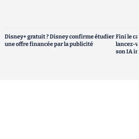
Disney+ gratuit ? Disney confirme étudier
Fini le c
une offre financée par la publicité
lancez-vo
son IA i