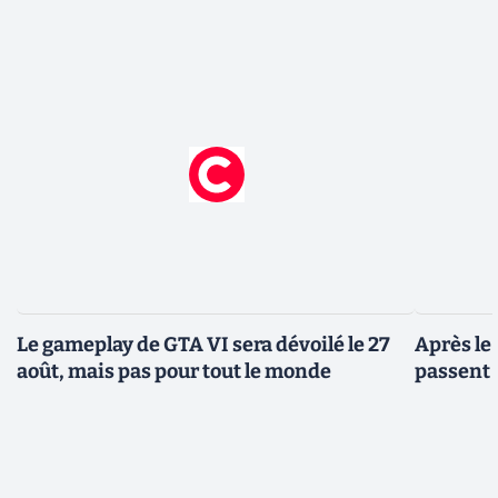
Le gameplay de GTA VI sera dévoilé le 27
Après le
août, mais pas pour tout le monde
passent 