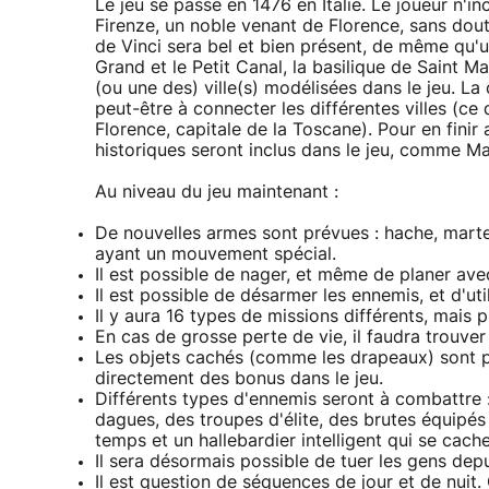
Le jeu se passe en 1476 en Italie. Le joueur n'in
Firenze, un noble venant de Florence, sans dou
de Vinci sera bel et bien présent, de même qu'
Grand et le Petit Canal, la basilique de Saint M
(ou une des) ville(s) modélisées dans le jeu. L
peut-être à connecter les différentes villes (ce
Florence, capitale de la Toscane). Pour en finir
historiques seront inclus dans le jeu, comme Ma
Au niveau du jeu maintenant :
De nouvelles armes sont prévues : hache, marte
ayant un mouvement spécial.
Il est possible de nager, et même de planer avec
Il est possible de désarmer les ennemis, et d'uti
Il y aura 16 types de missions différents, mais 
En cas de grosse perte de vie, il faudra trouver
Les objets cachés (comme les drapeaux) sont plu
directement des bonus dans le jeu.
Différents types d'ennemis seront à combattr
dagues, des troupes d'élite, des brutes équip
temps et un hallebardier intelligent qui se cach
Il sera désormais possible de tuer les gens depu
Il est question de séquences de jour et de nuit.