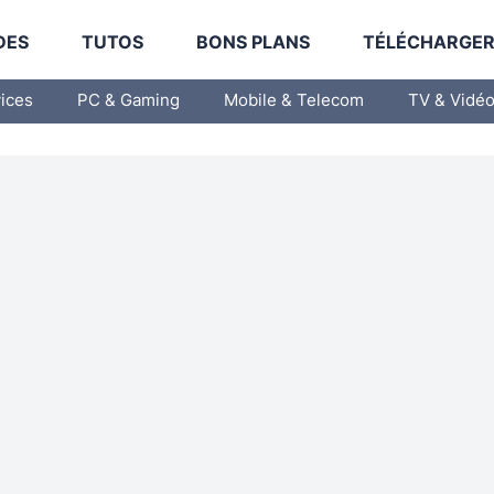
DES
TUTOS
BONS PLANS
TÉLÉCHARGE
vices
PC & Gaming
Mobile & Telecom
TV & Vidé