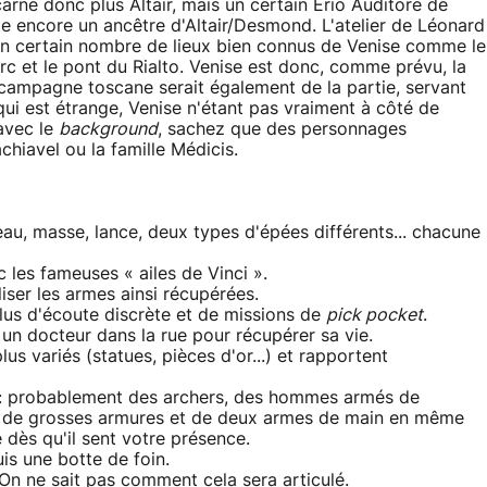
carne donc plus Altair, mais un certain Erio Auditore de
te encore un ancêtre d'Altair/Desmond. L'atelier de Léonard
un certain nombre de lieux bien connus de Venise comme le
arc et le pont du Rialto. Venise est donc, comme prévu, la
a campagne toscane serait également de la partie, servant
 qui est étrange, Venise n'étant pas vraiment à côté de
 avec le
background
, sachez que des personnages
chiavel ou la famille Médicis.
au, masse, lance, deux types d'épées différents... chacune
 les fameuses « ailes de Vinci ».
liser les armes ainsi récupérées.
plus d'écoute discrète et de missions de
pick pocket
.
 un docteur dans la rue pour récupérer sa vie.
s variés (statues, pièces d'or...) et rapportent
e : probablement des archers, des hommes armés de
és de grosses armures et de deux armes de main en même
e dès qu'il sent votre présence.
is une botte de foin.
 On ne sait pas comment cela sera articulé.