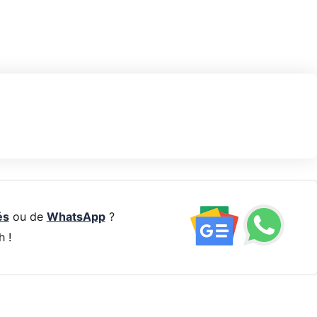
és
ou de
WhatsApp
?
h !