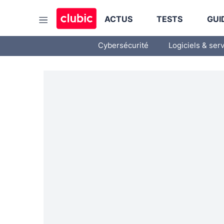
ACTUS
TESTS
GUI
Cybersécurité
Logiciels & ser