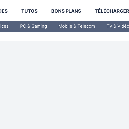
DES
TUTOS
BONS PLANS
TÉLÉCHARGE
vices
PC & Gaming
Mobile & Telecom
TV & Vidé