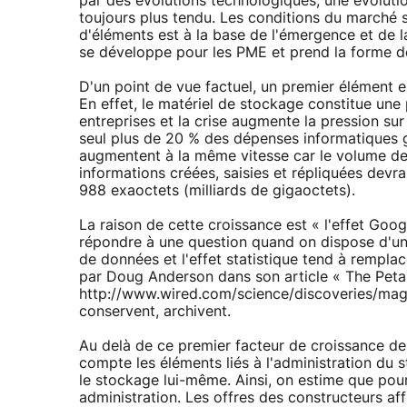
par des évolutions technologiques, une évoluti
toujours plus tendu. Les conditions du marché 
d'éléments est à la base de l'émergence et de 
se développe pour les PME et prend la forme de
D'un point de vue factuel, un premier élément 
En effet, le matériel de stockage constitue un
entreprises et la crise augmente la pression su
seul plus de 20 % des dépenses informatiques g
augmentent à la même vitesse car le volume de
informations créées, saisies et répliquées devra
988 exaoctets (milliards de gigaoctets).
La raison de cette croissance est « l'effet Goo
répondre à une question quand on dispose d'un
de données et l'effet statistique tend à rempl
par Doug Anderson dans son article « The Peta
http://www.wired.com/science/discoveries/maga
conservent, archivent.
Au delà de ce premier facteur de croissance de
compte les éléments liés à l'administration du 
le stockage lui-même. Ainsi, on estime que pou
administration. Les offres des constructeurs af