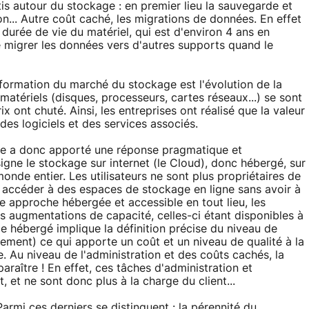
rtis autour du stockage : en premier lieu la sauvegarde et
ion... Autre coût caché, les migrations de données. En effet
 durée de vie du matériel, qui est d'environ 4 ans en
 migrer les données vers d'autres supports quand le
sformation du marché du stockage est l'évolution de la
atériels (disques, processeurs, cartes réseaux...) se sont
ix ont chuté. Ainsi, les entreprises ont réalisé que la valeur
des logiciels et des services associés.
ge a donc apporté une réponse pragmatique et
signe le stockage sur internet (le Cloud), donc hébergé, sur
onde entier. Les utilisateurs ne sont plus propriétaires de
i accéder à des espaces de stockage en ligne sans avoir à
te approche hébergée et accessible en tout lieu, les
es augmentations de capacité, celles-ci étant disponibles à
e hébergé implique la définition précise du niveau de
ement) ce qui apporte un coût et un niveau de qualité à la
e. Au niveau de l'administration et des coûts cachés, la
raître ! En effet, ces tâches d'administration et
 et ne sont donc plus à la charge du client...
armi ces derniers se distinguent : la pérennité du