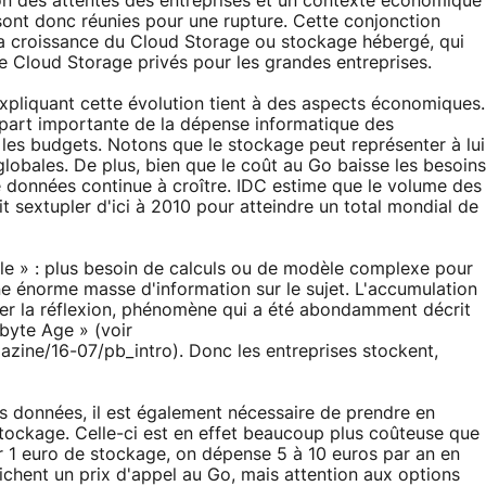
on des attentes des entreprises et un contexte économique
sont donc réunies pour une rupture. Cette conjonction
la croissance du Cloud Storage ou stockage hébergé, qui
 Cloud Storage privés pour les grandes entreprises.
expliquant cette évolution tient à des aspects économiques.
e part importante de la dépense informatique des
r les budgets. Notons que le stockage peut représenter à lui
lobales. De plus, bien que le coût au Go baisse les besoins
 données continue à croître. IDC estime que le volume des
it sextupler d'ici à 2010 pour atteindre un total mondial de
gle » : plus besoin de calculs ou de modèle complexe pour
e énorme masse d'information sur le sujet. L'accumulation
acer la réflexion, phénomène qui a été abondamment décrit
byte Age » (voir
zine/16-07/pb_intro). Donc les entreprises stockent,
s données, il est également nécessaire de prendre en
stockage. Celle-ci est en effet beaucoup plus coûteuse que
r 1 euro de stockage, on dépense 5 à 10 euros par an en
fichent un prix d'appel au Go, mais attention aux options