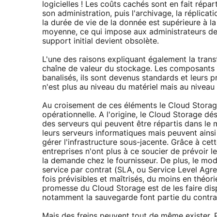
logicielles ! Les coûts cachés sont en fait répa
son administration, puis l'archivage, la réplicat
la durée de vie de la donnée est supérieure à la
moyenne, ce qui impose aux administrateurs de
support initial devient obsolète.
L'une des raisons expliquant également la tran
chaîne de valeur du stockage. Les composants m
banalisés, ils sont devenus standards et leurs pr
n'est plus au niveau du matériel mais au niveau 
Au croisement de ces éléments le Cloud Stora
opérationnelle. A l'origine, le Cloud Storage dé
des serveurs qui peuvent être répartis dans le m
leurs serveurs informatiques mais peuvent ains
gérer l'infrastructure sous-jacente. Grâce à cet
entreprises n'ont plus à ce soucier de prévoir l
la demande chez le fournisseur. De plus, le mod
service par contrat (SLA, ou Service Level Agre
fois prévisibles et maîtrisés, du moins en théori
promesse du Cloud Storage est de les faire dispa
notamment la sauvegarde font partie du contrat,
Mais des freins peuvent tout de même exister. P