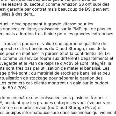
es les leaders du secteur comme Amazon S3 ont subi des
re est garantie par contrat mais beaucoup de DSI peuvent
lles à des tiers...
ctuel : développement à grande vitesse pour les
rs données en ligne, croissance sur la PME, qui de plus en
ée, mais adoption très timide pour les grandes entreprises.
r trouvé la parade et validé une approche qualifiée de
approche et les bénéfices du Cloud Storage, mais de le
 pour en maîtriser la pérennité et la confidentialité. Le
s comme un service fourni aux différents départements et
vegarde et le Plan de Reprise d'Activité sont intégrés, la
ts sont très bas par utilisation de matériel banalisé. Les
age privé sont : du matériel de stockage banalisé et peu
irtualisation de stockage pour séparer la gestion des
Les premiers cas clients montrent un gain sur le budget
) de 50 à 70% !
donc connaître une croissance sous plusieurs formes :
, pendant que les grandes entreprises vont évoluer vers
interne en mode service (ou Cloud Storage Privé) et
les équipes informatiques sera dans les années qui viennen