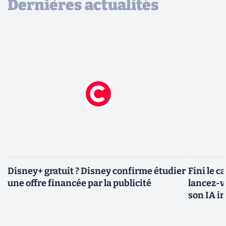
Dernières actualités
Disney+ gratuit ? Disney confirme étudier
Fini le c
une offre financée par la publicité
lancez-vo
son IA i