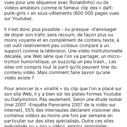
vues pour une séquence avec Ronaldinho) ou de
vidéos amateurs comme le fameux clip des « daft-
punk-girls » en sous-vêtements (600 000 pages vues
sur Youtube).
Il n'est donc plus possible - ou presque -d'envisager
de doper son trafic sans recourir, de façon plus ou
moins voyante et en complément de contenu texte, à
cet outil relativement peu coûteux comparé à un
support comme la télévision. Une vidéo institutionnelle
décalée, une Web série que l'on va partager, un micro-
trottoir humoristique, un buzzclip un peu trash... Les
sites ont compris tout le parti qu'ils peuvent tirer du
contenu vidéo. Mais comment faire savoir qu'une
vidéo existe ?
Pour amorcer la « viralité » du clip que l'on a placé sur
son site Web, il y a bien sûr les plates-formes Youtube
ou Dailymotion. Pas seulement. Selon une étude Isobar
(mai 2007 -Enquête Panorama 2007 de la vidéo sur
internet), 55% des internautes déclarent visionner des
contenus vidéos au moins une fois par semaine en
particulier sur des sites spécialisés. Outre ces sites
spécialisés ou « pro » (déco, emploi, immobilier,