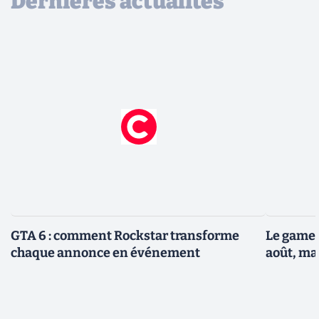
Dernières actualités
GTA 6 : comment Rockstar transforme
Le gamep
chaque annonce en événement
août, ma