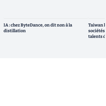
IA : chez ByteDance, on dit non à la
Taiwan l
distillation
sociétés
talents d