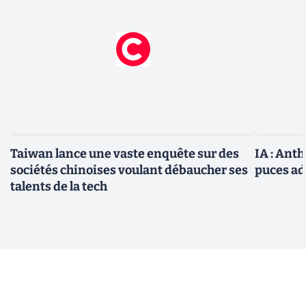
Taiwan lance une vaste enquête sur des
IA : Ant
sociétés chinoises voulant débaucher ses
puces ad
talents de la tech