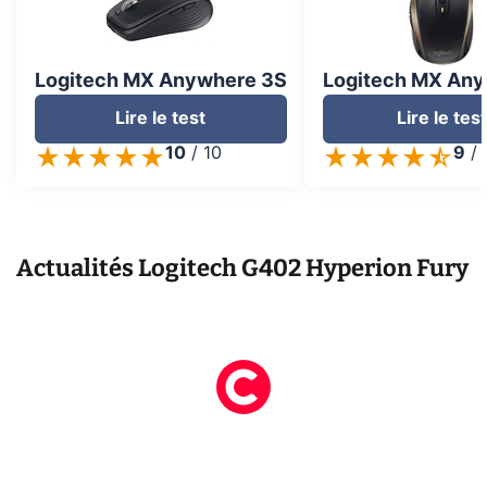
Logitech MX Anywhere 3S
Logitech MX Any
Lire le test
Lire le tes
10
/
10
9
/
Actualités
Logitech G402 Hyperion Fury