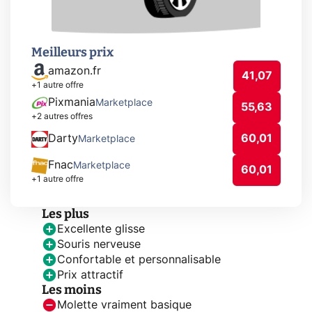
Meilleurs prix
amazon.fr
41,07
+1 autre offre
Pixmania
Marketplace
55,63
+2 autres offres
Darty
60,01
Marketplace
Fnac
Marketplace
60,01
+1 autre offre
Les plus
Excellente glisse
Souris nerveuse
Confortable et personnalisable
Prix attractif
Les moins
Molette vraiment basique