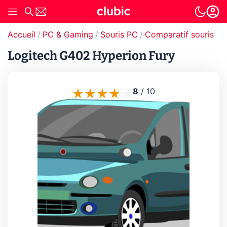
Accueil
PC & Gaming
Souris PC
Comparatif souris
C
Logitech G402 Hyperion Fury
8
/
10