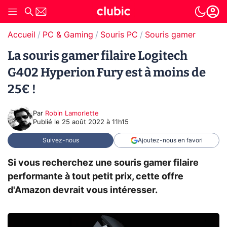
Accueil
PC & Gaming
Souris PC
Souris gamer
La souris gamer filaire Logitech
G402 Hyperion Fury est à moins de
25€ !
Par
Robin Lamorlette
Publié le
25 août 2022 à 11h15
Suivez-nous
Ajoutez-nous en favori
Si vous recherchez une souris gamer filaire
performante à tout petit prix, cette offre
d'Amazon devrait vous intéresser.