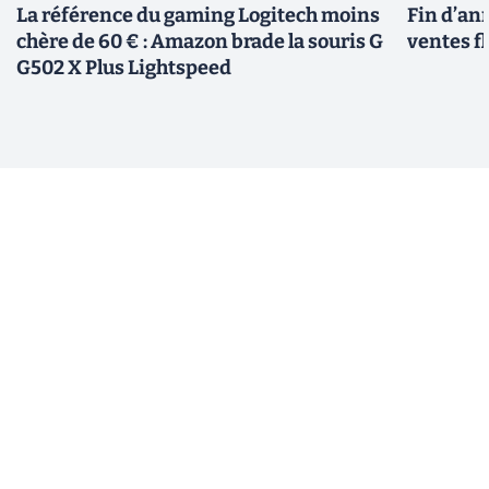
La référence du gaming Logitech moins
Fin d’an
chère de 60 € : Amazon brade la souris G
ventes fl
G502 X Plus Lightspeed