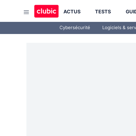
ACTUS
TESTS
GUI
Cybersécurité
Logiciels & ser