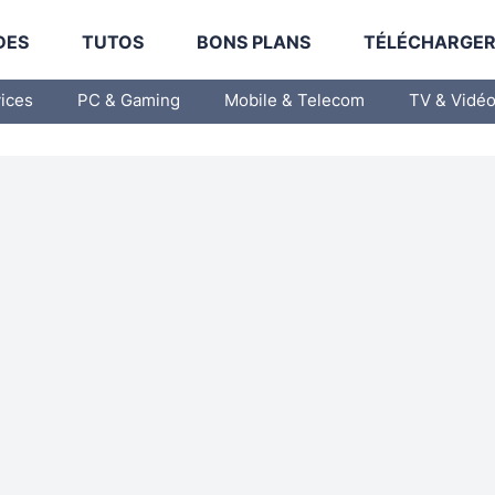
DES
TUTOS
BONS PLANS
TÉLÉCHARGE
vices
PC & Gaming
Mobile & Telecom
TV & Vidé