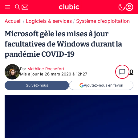
Accueil
Logiciels & services
Système d'exploitation (O
Microsoft gèle les mises à jour
facultatives de Windows durant la
pandémie COVID-19
Par
Mathilde Rochefort
0
Mis à jour le
26 mars 2020 à 12h27
Suivez-nous
Ajoutez-nous en favori