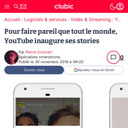
Accueil
Logiciels & services
Vidéo & Streaming
YouTube
Pour faire pareil que tout le monde,
YouTube inaugure ses stories
Par
Pierre Crochart
0
Spécialiste smartphone
Publié le
30 novembre 2018 à 16h20
Suivez-nous
Ajoutez-nous en favori