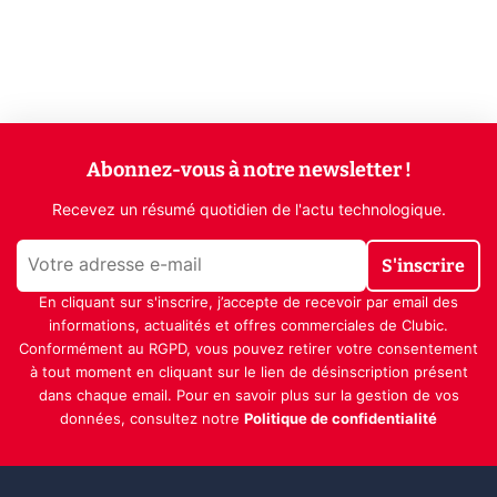
Abonnez-vous à notre newsletter !
Recevez un résumé quotidien de l'actu technologique.
S'inscrire
En cliquant sur s'inscrire, j’accepte de recevoir par email des
informations, actualités et offres commerciales de Clubic.
Conformément au RGPD, vous pouvez retirer votre consentement
à tout moment en cliquant sur le lien de désinscription présent
dans chaque email. Pour en savoir plus sur la gestion de vos
données, consultez notre
Politique de confidentialité