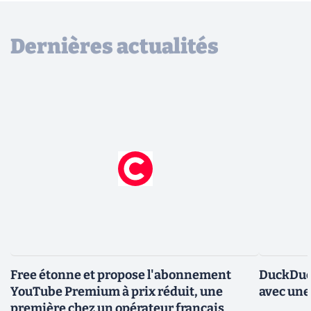
Dernières actualités
Free étonne et propose l'abonnement
DuckDuc
YouTube Premium à prix réduit, une
avec une
première chez un opérateur français