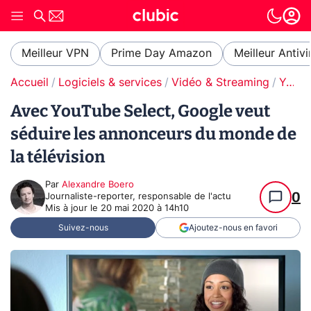
Meilleur VPN
Prime Day Amazon
Meilleur Antivi
Accueil
Logiciels & services
Vidéo & Streaming
YouTube
Avec YouTube Select, Google veut
séduire les annonceurs du monde de
la télévision
Par
Alexandre Boero
0
Journaliste-reporter, responsable de l'actu
Mis à jour le
20 mai 2020 à 14h10
Suivez-nous
Ajoutez-nous en favori