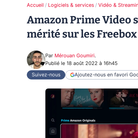
Accueil
Logiciels & services
Vidéo & Streami
Amazon Prime Video s'
mérité sur les Freebox
Par
Mérouan Goumiri
.
Publié le
18 août 2022 à 16h45
Suivez-nous
Ajoutez-nous en favori
Goo