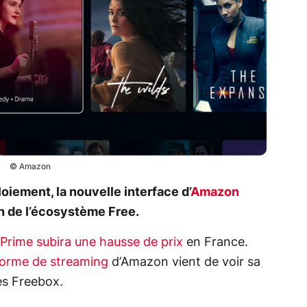
© Amazon
iement, la nouvelle interface d’
Amazon
n de l’écosystème Free.
rime subira une hausse de prix
en France.
forme de streaming
d’Amazon vient de voir sa
es Freebox.