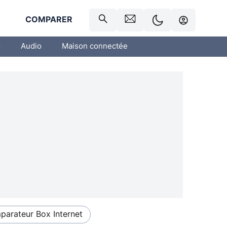
R
COMPARER
o
Audio
Maison connectée
arateur Box Internet