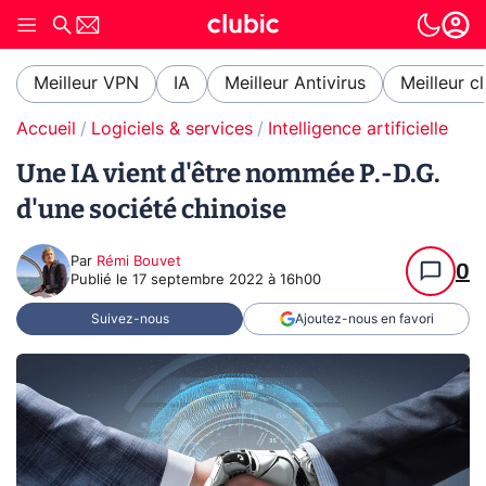
Meilleur VPN
IA
Meilleur Antivirus
Meilleur c
Accueil
Logiciels & services
Intelligence artificielle
Une IA vient d'être nommée P.-D.G.
d'une société chinoise
Par
Rémi Bouvet
0
Publié le
17 septembre 2022 à 16h00
Suivez-nous
Ajoutez-nous en favori