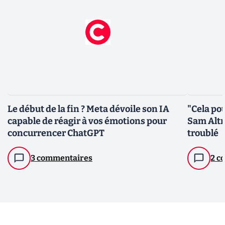
Le début de la fin ? Meta dévoile son IA
"Cela pou
capable de réagir à vos émotions pour
Sam Altm
concurrencer ChatGPT
troublé
3 commentaires
2 c