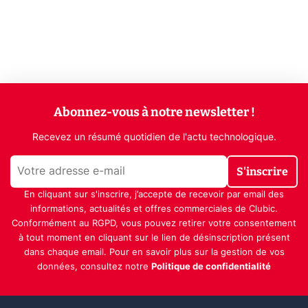
Abonnez-vous à notre newsletter !
Recevez un résumé quotidien de l'actu technologique.
S'inscrire
En cliquant sur s'inscrire, j’accepte de recevoir par email des
informations, actualités et offres commerciales de Clubic.
Conformément au RGPD, vous pouvez retirer votre consentement
à tout moment en cliquant sur le lien de désinscription présent
dans chaque email. Pour en savoir plus sur la gestion de vos
données, consultez notre
Politique de confidentialité