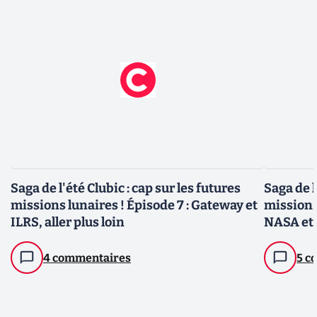
Saga de l'été Clubic : cap sur les futures
Saga de l
missions lunaires ! Épisode 7 : Gateway et
missions 
ILRS, aller plus loin
NASA et 
4 commentaires
5 c