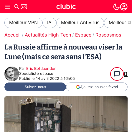
Meilleur VPN
IA
Meilleur Antivirus
Meilleur c
Accueil
Actualités High-Tech
Espace
Roscosmos
La Russie affirme à nouveau viser la
Lune (mais ce sera sans l'ESA)
Par
Eric Bottlaender
0
Spécialiste espace
Publié le
14 avril 2022 à 16h05
Suivez-nous
Ajoutez-nous en favori