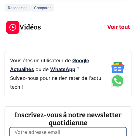
Roscosmos
Comparer
3 écrans en 1 pour
5 générations
319€ ? Voici L'AOC
jeux dans la
Vidéos
CQ32G4ZA !
prochaine Xbo
Voir tout
Vous êtes un utilisateur de
Google
Actualités
ou de
WhatsApp
?
Suivez-nous pour ne rien rater de l'actu
tech !
Inscrivez-vous à notre newsletter
quotidienne