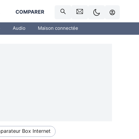
R
COMPARER
o
Audio
Maison connectée
arateur Box Internet