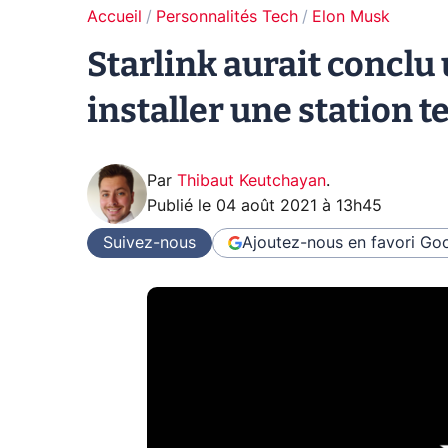
Accueil
Personnalités Tech
Elon Musk
Starlink aurait conclu
installer une station 
Par
Thibaut Keutchayan
.
Publié le
04 août 2021 à 13h45
Suivez-nous
Ajoutez-nous en favori
Goo