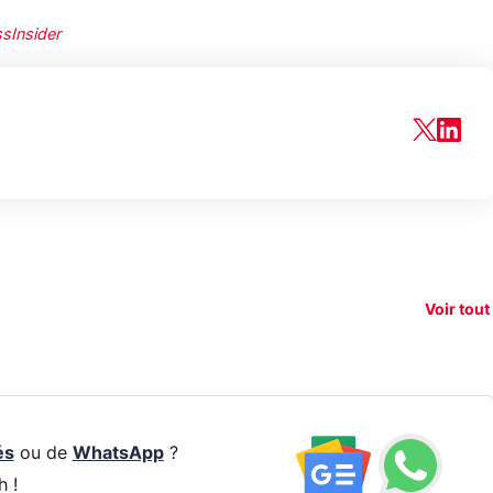
sInsider
150€
xAI attaque la
remboursés
Starli
e tease
loi anti-
sur votre
Amazo
xel 11
dénudement
nouveau
guerr
Voir tout
par IA
smartphone ?
résea
és
ou de
WhatsApp
?
h !