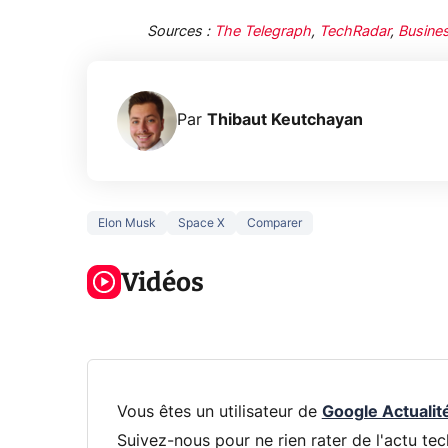
Sources :
The Telegraph
,
TechRadar
,
Busines
Par
Thibaut Keutchayan
Elon Musk
Space X
Comparer
5 générations
Ce que vous
de jeux dans
ne savez sur
Googl
la prochaine
Vidéos
la navigation
son Pi
Xbox !
privée !
Pro
Vous êtes un utilisateur de
Google Actualit
Suivez-nous pour ne rien rater de l'actu tec