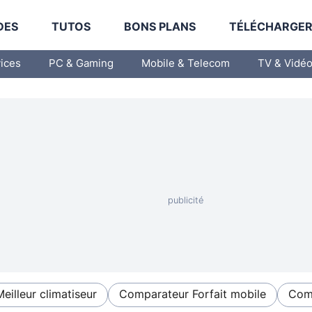
DES
TUTOS
BONS PLANS
TÉLÉCHARGE
vices
PC & Gaming
Mobile & Telecom
TV & Vidé
Meilleur climatiseur
Comparateur Forfait mobile
Comp